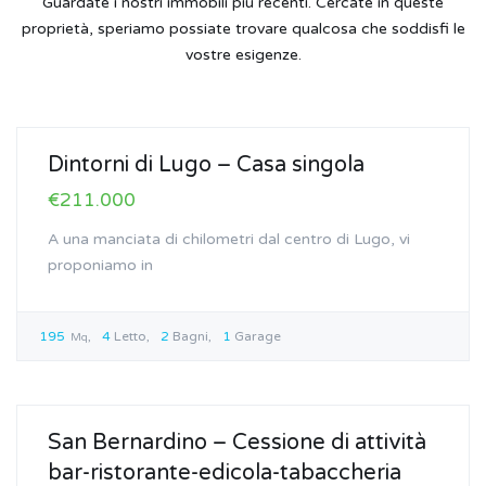
Guardate i nostri immobili più recenti. Cercate in queste
proprietà, speriamo possiate trovare qualcosa che soddisfi le
vostre esigenze.
In Vendita
Dintorni di Lugo – Casa singola
€211.000
A una manciata di chilometri dal centro di Lugo, vi
proponiamo in
195
4
Letto
2
Bagni
1
Garage
Mq
In Vendita
San Bernardino – Cessione di attività
bar-ristorante-edicola-tabaccheria